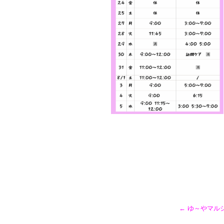
←
ゆ～やマル